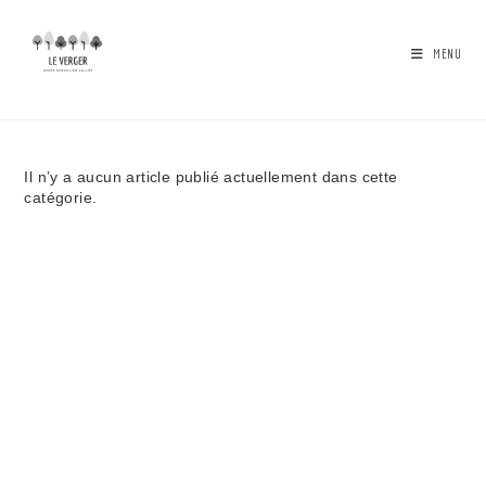
Skip
to
content
MENU
HIVER
Il n’y a aucun article publié actuellement dans cette
catégorie.